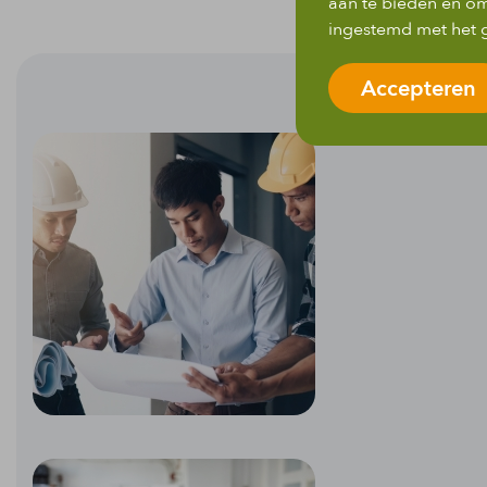
aan te bieden en om
ingestemd met het g
Accepteren