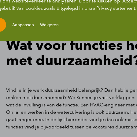
 ons websiteverkeer te analyseren. Door te klikken op 'Accep
ebruik van cookies zoals uitgelegd in onze Privacy statement.
Aanpassen
Weigeren
Wat voor functies 
met duurzaamheid
Vind je in je werk duurzaamheid belangrijk? Dan heb je ge
maken met duurzaamheid? We kunnen je vast verklappen: dat 
wat de invulling is van de functie. Een HVAC-engineer me
Oh ja, en werken in de waterzuivering is ook duurzaam. He
gaat langer mee. In de lijst hieronder vind je dan ook mis
functies vind je bijvoorbeeld tussen de vacatures duurzaa