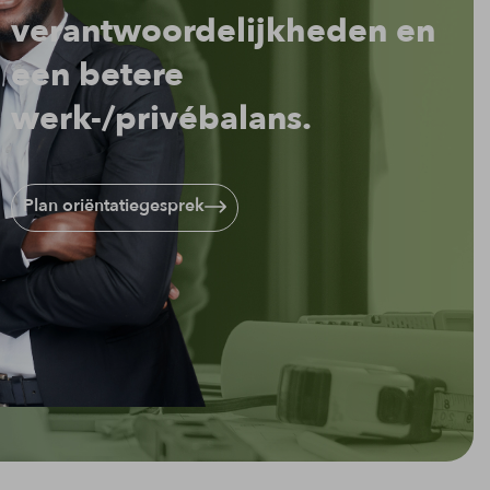
verantwoordelijkheden en
een betere
werk-/privébalans.
Plan oriëntatiegesprek