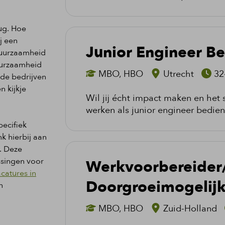
rug. Hoe
ij een
Junior Engineer B
duurzaamheid
uurzaamheid
MBO, HBO
Utrecht
32
nde bedrijven
 kijkje
Wil jij écht impact maken en het
werken als junior engineer bedien
pecifiek
k hierbij aan
. Deze
Werkvoorbereider/I
ossingen voor
catures in
Doorgroeimogelij
n
MBO, HBO
Zuid-Holland