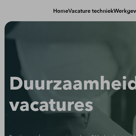
Home
Vacature techniek
Werkgev
Duurzaamhei
vacatures