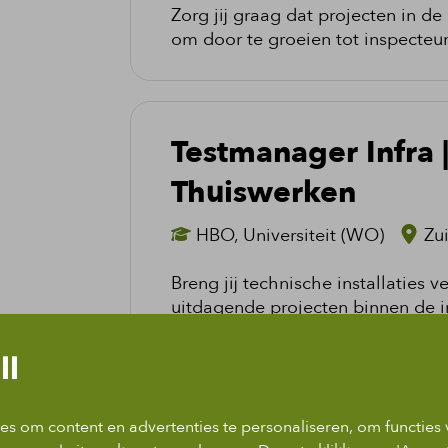
Zorg jij graag dat projecten in de
om door te groeien tot inspecteu
Testmanager Infra |
Thuiswerken
HBO, Universiteit (WO)
Zu
Breng jij technische installaties ve
uitdagende projecten binnen de in
ll
1
2
3
4
5
... 16
s om content en advertenties te personaliseren, om functies 