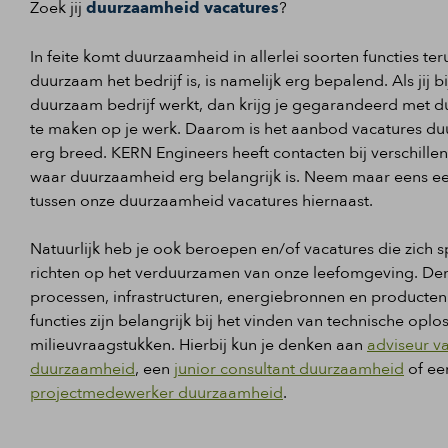
Zoek jij
duurzaamheid vacatures
?
In feite komt duurzaamheid in allerlei soorten functies te
duurzaam het bedrijf is, is namelijk erg bepalend. Als jij b
duurzaam bedrijf werkt, dan krijg je gegarandeerd met 
te maken op je werk. Daarom is het aanbod vacatures d
erg breed. KERN Engineers heeft contacten bij verschille
waar duurzaamheid erg belangrijk is. Neem maar eens een
tussen onze duurzaamheid vacatures hiernaast.
Natuurlijk heb je ook beroepen en/of vacatures die zich s
richten op het verduurzamen van onze leefomgeving. Den
processen, infrastructuren, energiebronnen en producten
functies zijn belangrijk bij het vinden van technische opl
milieuvraagstukken. Hierbij kun je denken aan
adviseur va
duurzaamheid
, een
junior consultant duurzaamheid
of ee
projectmedewerker duurzaamheid
.