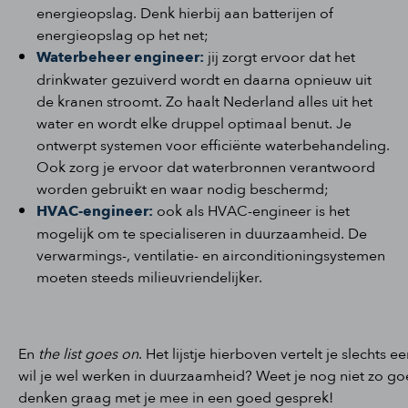
energieopslag. Denk hierbij aan batterijen of
energieopslag op het net;
Waterbeheer engineer:
jij zorgt ervoor dat het
drinkwater gezuiverd wordt en daarna opnieuw uit
de kranen stroomt. Zo haalt Nederland alles uit het
water en wordt elke druppel optimaal benut. Je
ontwerpt systemen voor efficiënte waterbehandeling.
Ook zorg je ervoor dat waterbronnen verantwoord
worden gebruikt en waar nodig beschermd;
HVAC-engineer:
ook als HVAC-engineer is het
mogelijk om te specialiseren in duurzaamheid. De
verwarmings-, ventilatie- en airconditioningsystemen
moeten steeds milieuvriendelijker.
En
the list goes on
. Het lijstje hierboven vertelt je slechts
wil je wel werken in duurzaamheid? Weet je nog niet zo go
denken graag met je mee in een goed gesprek!