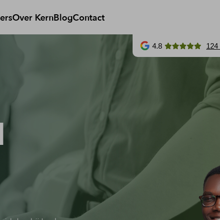
ers
Over Kern
Blog
Contact
4.8
124
d