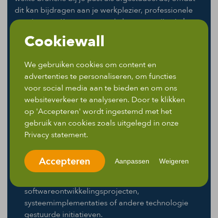
dit kan bijdragen aan je werkplezier, professionele
groei en carrièresucces op de lange termijn. Je kunt
dit bijvoorbeeld doen door binnen je netwerk vragen
Cookiewall
te stellen aan mensen die in verschillende branches
werken en zo hun ervaringen ze horen. Of bekijk
We gebruiken cookies om content en
eens een assistent projectleider vacature Hieronder
advertenties te personaliseren, om functies
noemen we een aantal voorbeelden van (technische)
voor social media aan te bieden en om ons
branches waar je als projectleider kunt werken:
websiteverkeer te analyseren. Door te klikken
op 'Accepteren' wordt ingestemd met het
gebruik van cookies zoals uitgelegd in onze
Constructie en engineering: hierin ben je
Privacy statement.
betrokken bij bouw- en engineeringprojecten,
zoals infrastructuur.
Accepteren
Aanpassen
Weigeren
IT en technologie: werken in de IT- en technologie-
industrie en helpen bij
softwareontwikkelingsprojecten,
systeemimplementaties of andere technologie
gestuurde initiatieven.