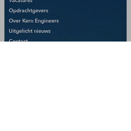
Opdrachtgevers
Over Kern Engineers
Uitgelicht nieuws
Contact
Technisch ontwerper
Assistent projectleider
Elektrotechniek vacatures
Werktuigbouwkunde vacatures
Banen