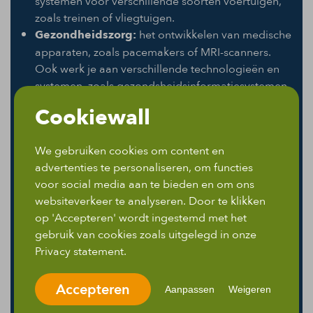
systemen voor verschillende soorten voertuigen,
zoals treinen of vliegtuigen.
Gezondheidszorg:
het ontwikkelen van medische
apparaten, zoals pacemakers of MRI-scanners.
Ook werk je aan verschillende technologieën en
systemen, zoals gezondsheidsinformatiesystemen.
Cookiewall
Bouw:
je ontwerpt elektrische systemen voor
We gebruiken cookies om content en
gebouwen, zoals verlichting. Ook werk je aan
advertenties te personaliseren, om functies
slimme gebouwen en/of het automatiseren van
voor social media aan te bieden en om ons
huizen.
websiteverkeer te analyseren. Door te klikken
Lucht- en ruimtevaart:
het ontwikkelen van
op 'Accepteren' wordt ingestemd met het
elektrische en elektronische systemen voor
gebruik van cookies zoals uitgelegd in onze
vliegtuigen, ruimtevaartuigen en satellieten. Ook
Privacy statement.
werk je aan navigatie- en
communicatieapparatuur voor deze branche.
Accepteren
Aanpassen
Weigeren
Defensie:
in deze branche ontwikkel je