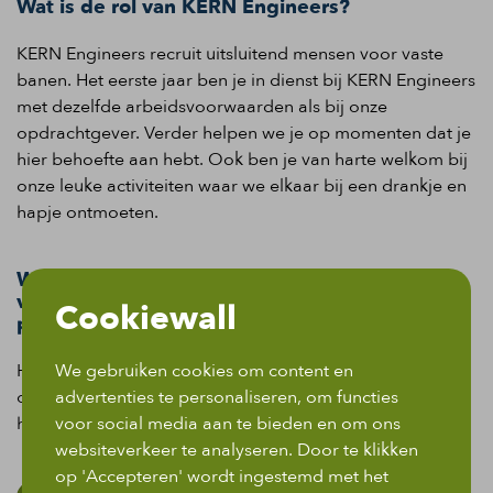
Wat is de rol van KERN Engineers?
KERN Engineers recruit uitsluitend mensen voor vaste
banen. Het eerste jaar ben je in dienst bij KERN Engineers
met dezelfde arbeidsvoorwaarden als bij onze
opdrachtgever. Verder helpen we je op momenten dat je
hier behoefte aan hebt. Ook ben je van harte welkom bij
onze leuke activiteiten waar we elkaar bij een drankje en
hapje ontmoeten.
Wie kan ik bellen om te schakelen over de
vacature Sales engineer | HBO | Uitdagende
Cookiewall
projecten!?
Heb je nog vragen over deze functie? Neem dan contact
We gebruiken cookies om content en
op met Robert Madlener via +31 70 239 02 14. Robert
advertenties te personaliseren, om functies
helpt je graag verder!
voor social media aan te bieden en om ons
websiteverkeer te analyseren. Door te klikken
op 'Accepteren' wordt ingestemd met het