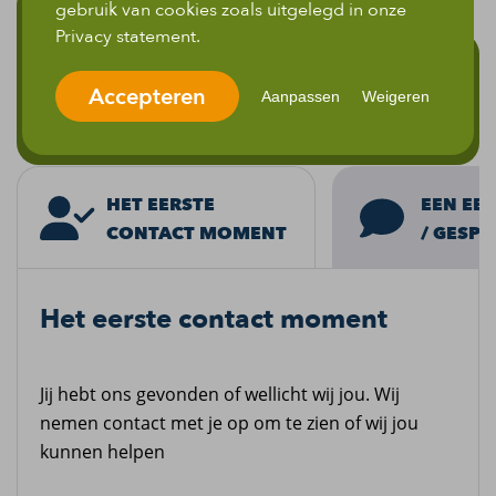
gebruik van cookies zoals uitgelegd in onze
Solliciteer nu
Privacy statement.
Ik heb interesse in Sales engineer | HBO |
Uitdagende projecten!
Accepteren
Aanpassen
Weigeren
EEN EER
HET EERSTE
/ GESPR
CONTACT MOMENT
Het eerste contact moment
Jij hebt ons gevonden of wellicht wij jou. Wij
nemen contact met je op om te zien of wij jou
kunnen helpen