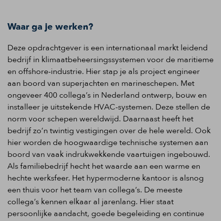
Waar ga je werken?
Deze opdrachtgever is een internationaal
markt leidend
bedrijf in
klimaatbeheersingssystemen
voor de maritieme
en offshore-industrie.
Hier stap je als project engineer
aan boord van superjachten en marineschepen
.
Met
ongeveer 400 collega’s in Nederland ontwerp,
bouw en
installeer je uitstekende H
VAC-
systemen.
Deze stellen de
norm v
oor schepen wereldwijd.
Daarnaast heeft het
bedrijf zo
’
n twintig vestigingen over de hele wereld. Ook
hier worden de hoogwaardige technische systemen aan
boord van vaak indrukwekkende vaartuigen ingebouwd.
Als
familiebedrijf hecht
het waarde aan een warme en
hechte werksfeer.
Het hypermoderne kantoor is alsno
g
een thuis voor het team van collega’s.
De
meeste
collega’s kennen elkaar al jarenlang. Hier staat
persoonlijke aandacht,
goede
begeleiding en continue