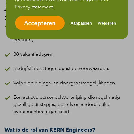
En dat
bij een leuke organisatie met een écht
e
Privacy statement.
familiecultuur.
Daarnaast bieden we je:
Accepteren
Aanpassen
Weigeren
Een goed salaris tussen
€
2.500,
00
en
€
3.500
,00
bruto per maand (afhankelijk van je kennis en
ervaring).
38
vakantiedagen.
Bedrijfsfitness tegen gunstige voorwaarden.
Volop opleidings- en doorgroeimogelijkheden.
Een actieve personeelsvereniging die regelmatig
gezellige uitstapjes, borrels en andere leuke
evenementen organiseert.
Wat is de rol van KERN Engineers?