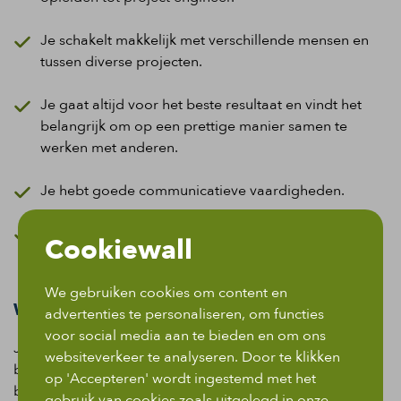
J
e schakelt makkelijk met verschillende mensen en
tussen diverse projecten.
Je gaat altijd voor het beste r
esultaat en
vindt het
belangrijk om
op een prettige
manier samen te
werken met anderen.
Je hebt goede
communicatieve vaardigheden.
Je woont in de provincie Utrecht
, in de
directe
Cookiewall
omgeving
o
f je wilt hier wonen.
We gebruiken cookies om content en
Wat krijg je?
advertenties te personaliseren, om functies
voor social media aan te bieden en om ons
Je kunt
als project engineer HVAC
rekenen op een
websiteverkeer te analyseren. Door te klikken
boeiende
functie
waarin je concreet bijdraagt aan
op 'Accepteren' wordt ingestemd met het
bijzondere projecten voor klanten over de hele wereld.
gebruik van cookies zoals uitgelegd in onze