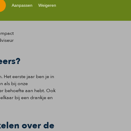
Aanpassen
Weigeren
 40 uur
 impact
dviseur
eers?
 Het eerste jaar ben je in
 als bij onze
er behoefte aan hebt. Ook
elkaar bij een drankje en
kelen over de