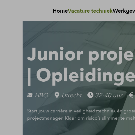
Home
Vacature techniek
Werkgev
Junior proje
| Opleiding
HBO
Utrecht
32-40 uur
Start jouw carrière in veiligheidstechniek én groei
projectmanager. Klaar om risico’s slimmer te mak