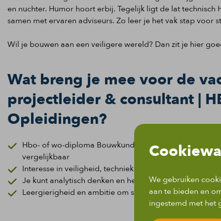
en nuchter. Humor hoort erbij. Tegelijk ligt de lat technisch
samen met ervaren adviseurs. Zo leer je het vak stap voor s
Wil je bouwen aan een veiligere wereld? Dan zit je hier goe
Wat breng je mee voor de vac
projectleider & consultant | H
Opleidingen?
Hbo- of wo-diploma Bouwkunde, Werktuigbouwkunde, E
Cookiewa
vergelijkbaar
Interesse in veiligheid, techniek en risicobeheer
We gebruiken cookie
Je kunt analytisch denken en hebt goede communicati
aan te bieden en om
Leergierigheid en ambitie om specialist te worden
ingestemd met het g