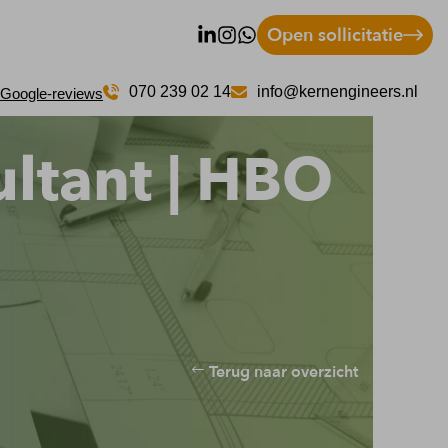
Open sollicitatie
070 239 02 14
info@kernengineers.nl
 Google-reviews
ultant | HBO
Terug naar overzicht