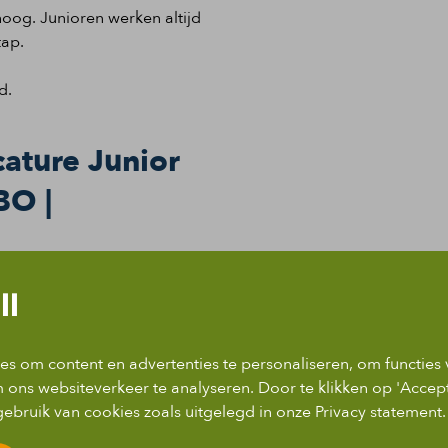
 hoog. Junioren werken altijd
tap.
d.
ature Junior
BO |
lektrotechniek of
ll
s om content en advertenties te personaliseren, om functies 
eve vaardigheden
 ons websiteverkeer te analyseren. Door te klikken op 'Accep
ebruik van cookies zoals uitgelegd in onze Privacy statement.