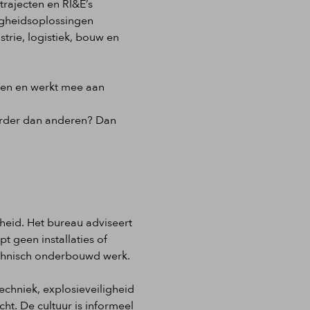
rajecten en RI&E’s
ligheidsoplossingen
rie, logistiek, bouw en
ingen en werkt mee aan
 eerder dan anderen? Dan
gheid. Het bureau adviseert
t geen installaties of
technisch onderbouwd werk.
techniek, explosieveiligheid
cht. De cultuur is informeel