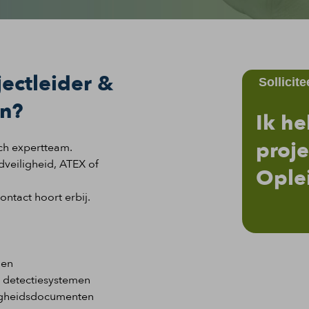
jectleider &
Sollicite
en?
Ik he
proje
sch expertteam.
ndveiligheid, ATEX of
Ople
ntact hoort erbij.
gen
n detectiesystemen
ligheidsdocumenten