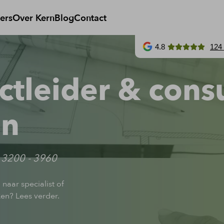
ers
Over Kern
Blog
Contact
4.8
124
ctleider & cons
en
3200 - 3960
 naar specialist of
en? Lees verder.