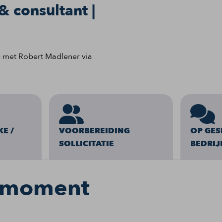
& consultant |
p met Robert Madlener via
KE /
VOORBEREIDING
OP GES
SOLLICITATIE
BEDRIJ
t moment