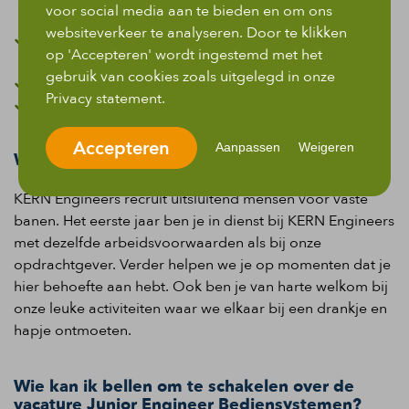
voor social media aan te bieden en om ons
je thuiswerkplek;
websiteverkeer te analyseren. Door te klikken
Een NS-Business Card, laptop, simkaart en
op 'Accepteren' wordt ingestemd met het
telefoonbijdrage;
gebruik van cookies zoals uitgelegd in onze
Een ruime pensioenregeling;
Privacy statement.
Gezellige activiteiten met de personeelsvereniging.
Accepteren
Aanpassen
Weigeren
Wat is de rol van KERN Engineers?
KERN Engineers recruit uitsluitend mensen voor vaste
banen. Het eerste jaar ben je in dienst bij KERN Engineers
met dezelfde arbeidsvoorwaarden als bij onze
opdrachtgever. Verder helpen we je op momenten dat je
hier behoefte aan hebt. Ook ben je van harte welkom bij
onze leuke activiteiten waar we elkaar bij een drankje en
hapje ontmoeten.
Wie kan ik bellen om te schakelen over de
vacature Junior Engineer Bediensystemen?