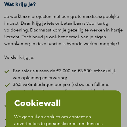
Wat krijg je?
Je werkt aan projecten met een grote maatschappelijke
impact. Daar krijg je iets onbetaalbaars voor terug:
voldoening. Daarnaast kom je gezellig te werken in hartje
Utrecht. Toch houd je ook het gemak van je eigen
woonkamer; in deze functie is hybride werken mogelijk!
Verder krijg je:
Een salaris tussen de €3.000 en €3.500, afhankelijk
van opleiding en ervaring;
36,5 vakantiedagen per jaar (o.b.v. een fulltime
dienstverband), waarvan 5 in het individueel
keuzebudget;
Cookiewall
Een individueel keuzebudget, dat bestaat uit een
geldbedrag en de waarde van 5 vakantiedagen;
We gebruiken cookies om content en
Een winstafhankelijke uitkering van maximaal 4%;
advertenties te personaliseren, om functies
Een maandelijkse vergoeding voor de inrichting van