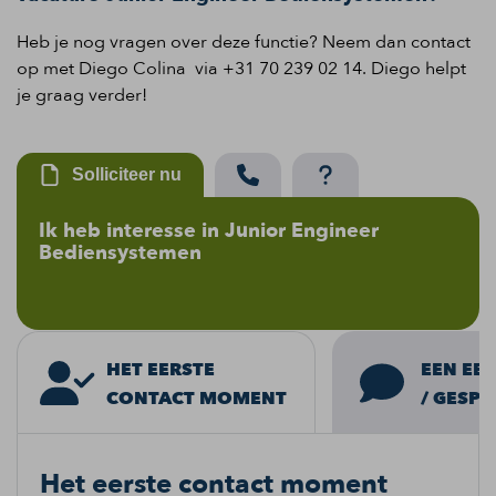
Heb je nog vragen over deze functie? Neem dan contact
op met Diego Colina via +31 70 239 02 14. Diego helpt
je graag verder!
Solliciteer nu
Ik heb interesse in Junior Engineer
Bediensystemen
EEN EER
HET EERSTE
/ GESPR
CONTACT MOMENT
Het eerste contact moment