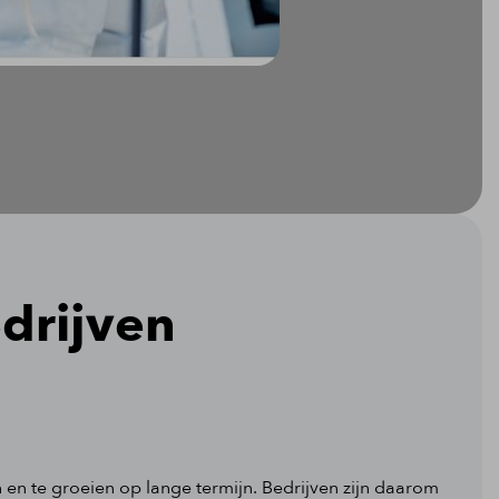
drijven
en en te groeien op lange termijn. Bedrijven zijn daarom