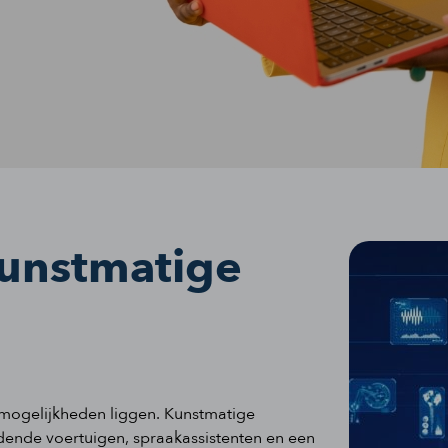
kunstmatige
l mogelijkheden liggen. Kunstmatige
ijdende voertuigen, spraakassistenten en een