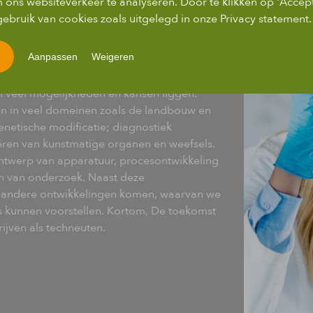
 ons websiteverkeer te analyseren. Door te klikken op 'Accep
iotechnologie
ebruik van cookies zoals uitgelegd in onze Privacy statement.
Aanpassen
Weigeren
veel mogelijkheden en kansen liggen.
en in veel domeinen zoals de landbouw en
netische modificatie; diagnostiek
eëren van kunstmatige organen en weefsels.
ontwerp van apparatuur, procesontwikkeling
en van onderzoek. Naast deze
k andere ontwikkelingen komen, waarvan we
ts kunnen voorstellen. Kortom, De toekomst
ijven als techneuten.