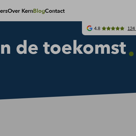
ers
Over Kern
Blog
Contact
4.8
124
jn de toekomst