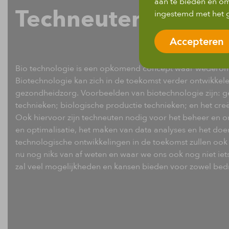
aan te bieden en om
Techneuten in de b
ingestemd met het g
Accepteren
Bio technologie is een opkomend concept waar wederom 
Biotechnologie kan zich in de toekomst verder ontwikkel
gezondheidzorg. Voorbeelden van biotechnologie zijn: ge
technieken; biologische productie technieken; en het cr
Ook hiervoor zijn techneuten nodig voor het beheer en 
en optimalisatie, het maken van data analyses en het do
technologische ontwikkelingen in de toekomst zullen oo
nu nog niks van af weten en waar we ons ook nog niet ie
zal veel mogelijkheden en kansen bieden voor zowel bedr