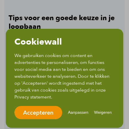
Tips voor een goede keuze in je
loopbaan
Cookiewall
Tot slot willen we je graag nog wat praktische tips
We gebruiken cookies om content en
geven om je volgende stap in je loopbaan te zetten:
advertenties te personaliseren, om functies
voor social media aan te bieden en om ons
websiteverkeer te analyseren. Door te klikken
Reflecteer op je interesses:
denk na over welke
op 'Accepteren' wordt ingestemd met het
technische vakgebieden je tijdens je studie het
gebruik van cookies zoals uitgelegd in onze
meest aanspraken. Wil je werken met machines,
Privacy statement.
software, duurzaamheid, of misschien toch
infrastructuur? Bepaal waar je de meeste energie
Accepteren
Aanpassen
Weigeren
van krijgt. Misschien vind je wel iets interessants
waar je nog in kunt doorstuderen;