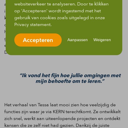
websiteverkeer te analyseren. Door te klikken
aangemoedigd om het gesprek aan te gaan bij dit
op 'Accepteren' wordt ingestemd met het
ingenieursbureau. Deze persoonlijke benadering en de
gebruik van cookies zoals uitgelegd in onze
klik die ze voelde met Siham, waren voor haar
Privacy statement.
doorslaggevend. Anders was ze niet terechtgekomen bij
haar werkgever. Daarnaast voelde Tessa zich erg
gesteund in haar ontwikkeling. Zo kon ze bijvoorbeeld
Accepteren
Aanpassen
Weigeren
een Excel cursus volgen om haar werk beter te doen.
Daar is Tessa erg dankbaar voor.
“Ik vond het fijn hoe jullie omgingen met
mijn behoefte om te leren.”
Het verhaal van Tessa laat mooi zien hoe veelzijdig de
functies zijn waar je via KERN terechtkomt. Ze ontwikkelt
zich snel, werkt aan uiteenlopende projecten en ontdekt
kansen die ze zelf niet had gezien. Dankzij de juiste