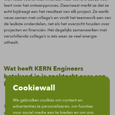
leert over het ontwerpproces. Daarnaast merkt ze dat ze
echt bijdraagt aan het resultaat van elk project. Ze werkt
nauw samen met collega’s en vindt het teamwork een van
de leukste onderdelen, net als het overzicht houden over
projecten en financiën. Het dagelijks samenwerken met
verschillende collega’s is iets waar ze veel energie
uithaalt.
Wat heeft KERN Engineers
betekend in je zoektocht naar een
baan?
Cookiewall
We gebruiken cookies om content en
advertenties te personaliseren, om functies
Tessa rolde dankzij KERN Engineers een werkveld in dat
voor social media aan te bieden en om ons
ze vooraf nooit had zien aankomen. Ze werd door ons